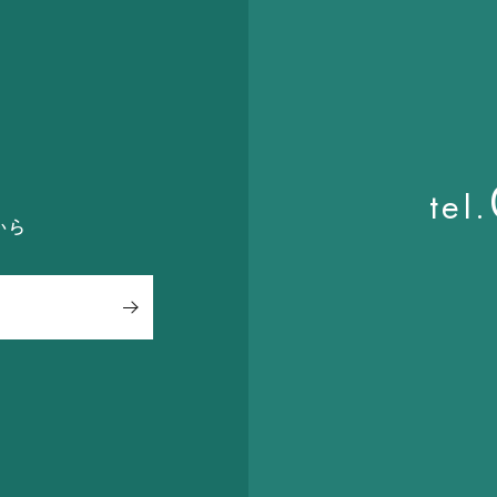
ら
tel.
から