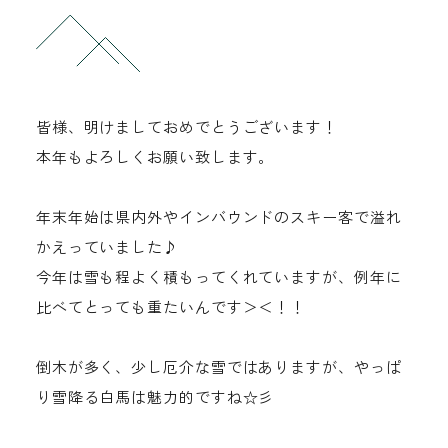
お問い合わせ
0261-75-2433
皆様、明けましておめでとうございます！
tel.
本年もよろしくお願い致します。
年末年始は県内外やインバウンドのスキー客で溢れ
かえっていました♪
今年は雪も程よく積もってくれていますが、例年に
比べてとっても重たいんです＞＜！！
倒木が多く、少し厄介な雪ではありますが、やっぱ
り雪降る白馬は魅力的ですね☆彡