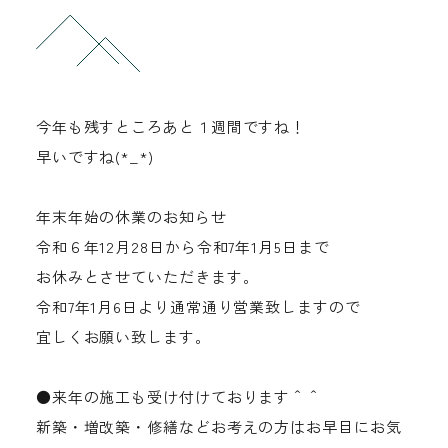
お問い合わせ
0261-75-2433
今年も残すところあと１週間ですね！
tel.
早いですね(*_*)
年末年始の休業のお知らせ
令和６年12月28日から令和7年1月5日まで
お休みとさせていただきます。
令和7年1月6日より通常通り営業致しますので
宜しくお願い致します。
●来年の施工も受け付けております＾＾
新築・増改築・修繕などお考えの方はお早目にお気