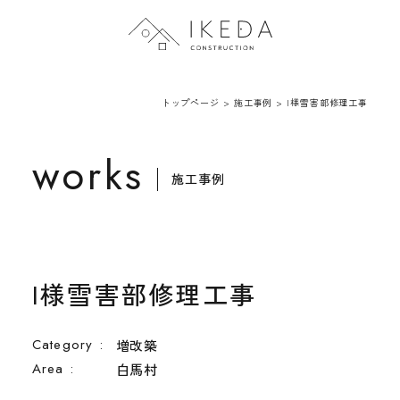
トップページ
トップページ
>
施工事例
>
I様雪害部修理工事
会社案内
works
施工事例
施工事例
新着情報
I様雪害部修理工事
Category :
増改築
Area :
白馬村