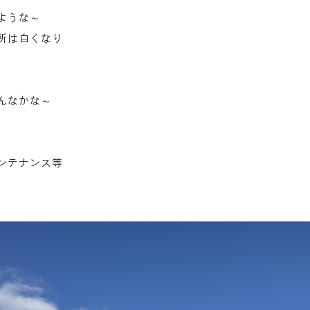
ような～
所は白くなり
んなかな～
ンテナンス等