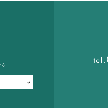
ら
tel.
から