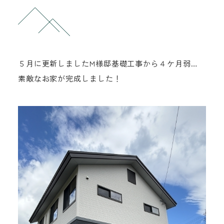
お問い合わせ
0261-75-2433
５月に更新しましたM様邸基礎工事から４ケ月弱…
tel.
素敵なお家が完成しました！