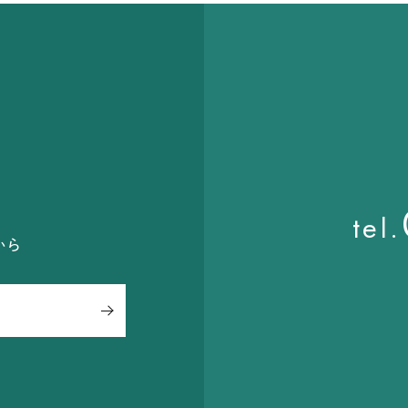
ら
tel.
から