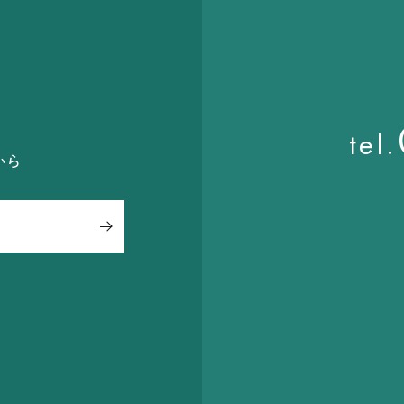
ら
tel.
から